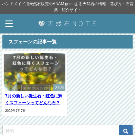
ハンドメイド用天然石販売のANAM gemsよる天然石の情報・選び方・石言
葉・紹介サイト
スフェーンの記事一覧
天然石
7月の新しい誕生石・虹色に輝
くスフェーンってどんな石？
2022年7月7日