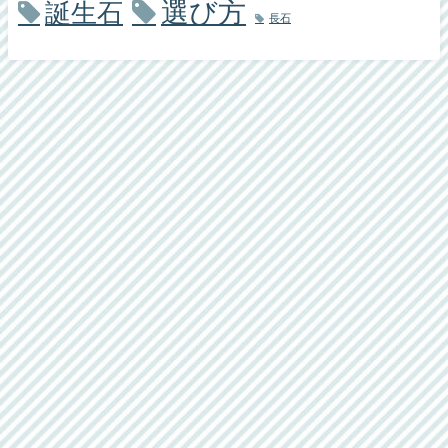
選び方
誕生石
長石