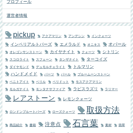
プロフィール
運営者情報
pickup
アクアマリン
アンデシン
インクォーツ
オパール
インペリアルトパーズ
エメラルド
オニキス
カイヤナイト
シトリン
オレゴンサンストーン
クォーツ
ターコイズ
スコロライト
スフェーン
タンザナイト
トルマリン
ダイヤモンド
デュモルチェライト
ハンドメイド
パーツ
パール
ブルームーンストーン
ベニトアイト
ベリル
ペリドット
モスアクアマリン
ラピスラズリ
モルガナイト
モンタナサファイア
ラリマー
レアストーン
レモンクォーツ
取扱方法
ロンドンブルートパーズ
ローズクォーツ
石言葉
注意点
商品紹介
書籍
素材
翡翠