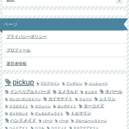
1
ページ
プライバシーポリシー
プロフィール
運営者情報
pickup
アクアマリン
アンデシン
インクォーツ
オパール
インペリアルトパーズ
エメラルド
オニキス
カイヤナイト
シトリン
オレゴンサンストーン
クォーツ
ターコイズ
スコロライト
スフェーン
タンザナイト
トルマリン
ダイヤモンド
デュモルチェライト
ハンドメイド
パーツ
パール
ブルームーンストーン
ベニトアイト
ベリル
ペリドット
モスアクアマリン