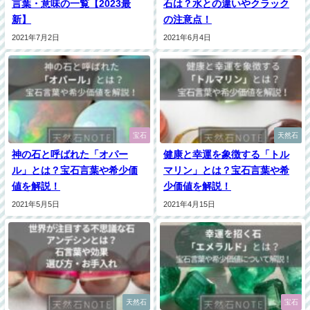
言葉・意味の一覧【2023最
石は？水との違いやクラック
新】
の注意点！
2021年7月2日
2021年6月4日
宝石
天然石
神の石と呼ばれた「オパー
健康と幸運を象徴する「トル
ル」とは？宝石言葉や希少価
マリン」とは？宝石言葉や希
値を解説！
少価値を解説！
2021年5月5日
2021年4月15日
天然石
宝石