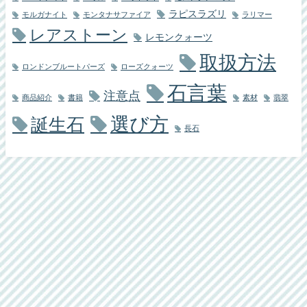
ラピスラズリ
モルガナイト
モンタナサファイア
ラリマー
レアストーン
レモンクォーツ
取扱方法
ロンドンブルートパーズ
ローズクォーツ
石言葉
注意点
商品紹介
書籍
素材
翡翠
選び方
誕生石
長石