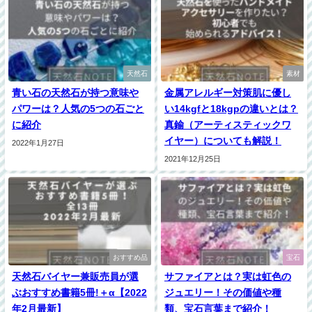
天然石
素材
青い石の天然石が持つ意味や
金属アレルギー対策肌に優し
パワーは？人気の5つの石ごと
い14kgfと18kgpの違いとは？
に紹介
真鍮（アーティスティックワ
イヤー）についても解説！
2022年1月27日
2021年12月25日
おすすめ品
宝石
天然石バイヤー兼販売員が選
サファイアとは？実は虹色の
ぶおすすめ書籍5冊!＋α【2022
ジュエリー！その価値や種
年2月最新】
類、宝石言葉まで紹介！