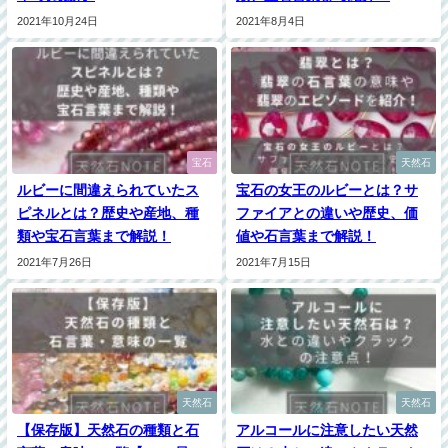
2021年10月24日
2021年8月4日
宝石
天然石
ルビーに間違えられていたス
宝石の女王のルビーとは？サ
ピネルとは？歴史や産地、種
ファイアとの違いや歴史、価
類や宝石言葉まで解説！
値や石言葉まで解説！
2021年7月26日
2021年7月15日
天然石
天然石
【保存版】天然石の種類と石
アルコールに注意したい天然