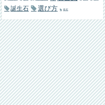
選び方
誕生石
長石