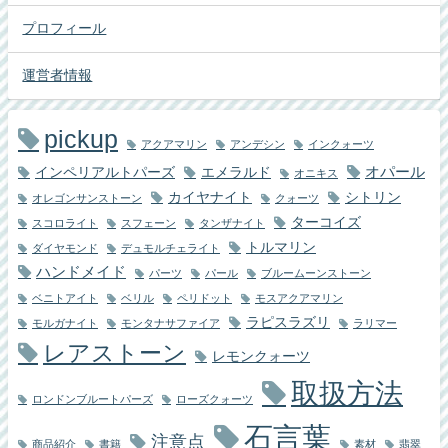
プロフィール
運営者情報
pickup
アクアマリン
アンデシン
インクォーツ
オパール
インペリアルトパーズ
エメラルド
オニキス
カイヤナイト
シトリン
オレゴンサンストーン
クォーツ
ターコイズ
スコロライト
スフェーン
タンザナイト
トルマリン
ダイヤモンド
デュモルチェライト
ハンドメイド
パーツ
パール
ブルームーンストーン
ベニトアイト
ベリル
ペリドット
モスアクアマリン
ラピスラズリ
モルガナイト
モンタナサファイア
ラリマー
レアストーン
レモンクォーツ
取扱方法
ロンドンブルートパーズ
ローズクォーツ
石言葉
注意点
商品紹介
書籍
素材
翡翠