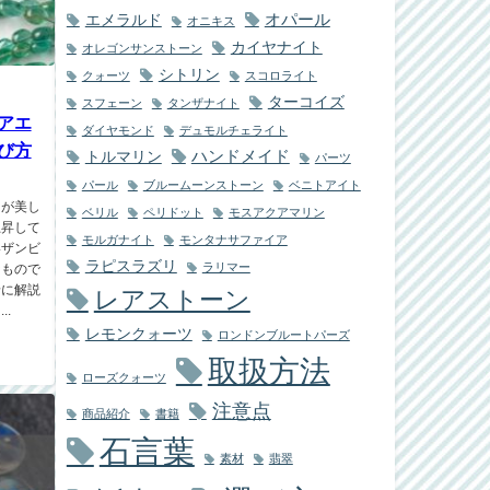
オパール
エメラルド
オニキス
カイヤナイト
オレゴンサンストーン
シトリン
クォーツ
スコロライト
ターコイズ
スフェーン
タンザナイト
アエ
ダイヤモンド
デュモルチェライト
び方
ハンドメイド
トルマリン
パーツ
パール
ブルームーンストーン
ベニトアイト
ーが美し
ベリル
ペリドット
モスアクアマリン
上昇して
モルガナイト
モンタナサファイア
いザンビ
ラピスラズリ
ラリマー
なもので
緒に解説
レアストーン
.
レモンクォーツ
ロンドンブルートパーズ
取扱方法
ローズクォーツ
注意点
商品紹介
書籍
石言葉
素材
翡翠