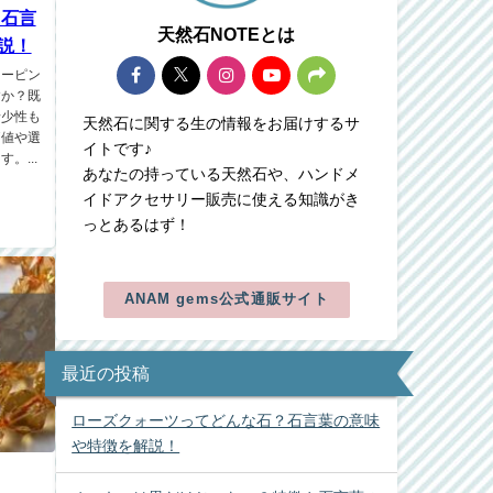
 石言
天然石NOTEとは
説！
リーピン
すか？既
希少性も
天然石に関する生の情報をお届けするサ
価値や選
イトです♪
。...
あなたの持っている天然石や、ハンドメ
イドアクセサリー販売に使える知識がき
っとあるはず！
ANAM gems公式通販サイト
最近の投稿
ローズクォーツってどんな石？石言葉の意味
や特徴を解説！