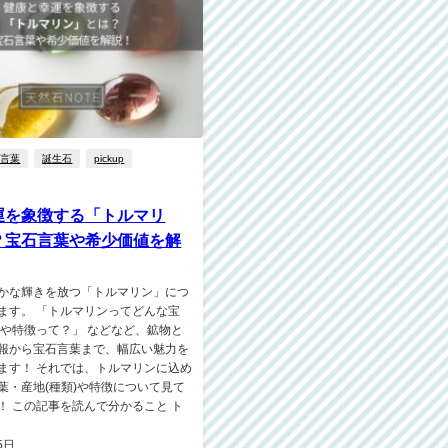
石言葉
誕生石
pickup
運を象徴する「トルマリ
？宝石言葉や希少価値を解
かな輝きを放つ「トルマリン」につ
ます。 「トルマリンってどんな宝
類や特徴って？」 などなど、鉱物と
報から宝石言葉まで、幅広い魅力を
ます！ それでは、トルマリンに込め
葉・産地(種類)や特徴について見て
！ この記事を読んで分かること ト
5日