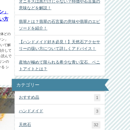
オニキスは黒だけじゃない？特徴や石言葉の
意味などを解説！
ン」
い方
翡翠とは？翡翠の石言葉の意味や翡翠のエピ
ソードを紹介！
一体どの
リン」
【ハンドメイド好き必見！】天然石アクセサ
ついて解
リーの扱い方について詳しくアドバイス！
紹介して
を読んで
リンの
産地が極めて限られる希少な青い宝石、ベニ
る シ
トアイトとは？
カテゴリー
おすすめ品
1
ハンドメイド
3
天然石
32