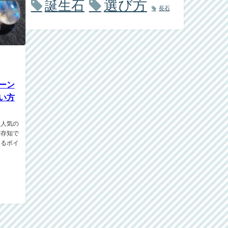
選び方
誕生石
長石
ーン
い方
大人気の
ご存知で
なるポイ