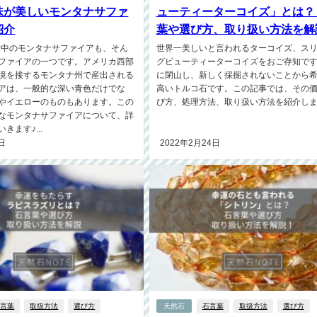
味が美しいモンタナサファ
ューティーターコイズ」とは？
紹介
葉や選び方、取り扱い方法を解
流行中のモンタナサファイアも、そん
世界一美しいと言われるターコイズ、ス
ファイアの一つです。アメリカ西部
グビューティーターコイズをおご存知で
境を接するモンタナ州で産出される
に閉山し、新しく採掘されないことから
アは、一般的な深い青色だけでな
高いトルコ石です。この記事では、その
やイエローのものもあります。この
び方、処理方法、取り扱い方法を紹介します
なモンタナサファイアについて、詳
きます♪...
日
2022年2月24日
石言葉
取扱方法
選び方
天然石
石言葉
取扱方法
選び方