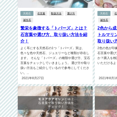
天然石
石言葉
取扱方法
選び方
天然石
誕生石
誕生石
繁栄を象徴する「トパーズ」とは？
2色から
石言葉や選び方、取り扱い方法を紹
トルマリ
介！
取り扱い
よく耳にする天然石の1つ「トパーズ」実は、
2色の色が印
色々な色や天然石、ジュエリーなど種類が存在し
石言葉や選び
ます。 そんな「トパーズ」の種類や選び方、宝石
か？購入を検
言葉をチェックしていきましょう。 選び方や取り
いただけるよう
扱い方法もご紹介しているので参考にしてくださ
い。...
2021年8月27日
2021年8月1