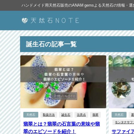
ハンドメイド用天然石販売のANAM gemsよる天然石の情報・
誕生石の記事一覧
天然石
取扱方法
誕生石
注意点
翡翠
天然石
モンタナサフ
翡翠とは？翡翠の石言葉の意味や翡
翠のエピソードを紹介！
サファイ