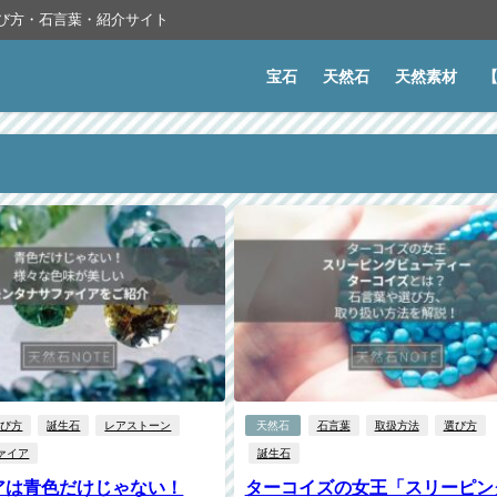
選び方・石言葉・紹介サイト
宝石
天然石
天然素材
選び方
誕生石
レアストーン
天然石
石言葉
取扱方法
選び方
ァイア
誕生石
アは青色だけじゃない！
ターコイズの女王「スリーピン