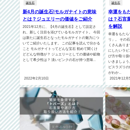
誕生石
誕生石
新4月の誕生石!モルガナイトの意味
幸運をも
とは？ジュエリーの価値をご紹介
は？石言
を解説
2021年12月に、【4月の誕生石】として設定さ
れ、新しく注目を浴びているモルガナイト。 今回
幸運をもたら
は新たに誕生石となったモルガナイトの魅力につ
リ」。 その
いてご紹介いたします。 この記事を読んで分かる
くさんありま
こと モルガナイトってどんな宝石 初めて聞くけ
にしたいラピ
どどんな特徴が？ ジュエリーとしての価値や鉱物
び方や取り扱
として希少性は？ 淡いピンクの石が持つ意味...
いきましょう
ピスラズリの
がわか...
2022年2月10日
2021年12月