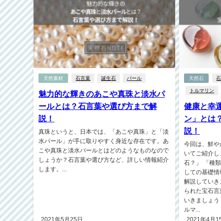
天然素材
石言葉
誕生石
パール
天然石
トルマリン
魅力的な輝きのあこや真珠と淡水パ
ールとは？石言葉や選び方まで解
健康と幸
説！
ン」とは
説！
真珠というと、日本では、「あこや真珠」と「淡
水パール」が手に取りやすく身近な存在です。あ
今回は、鮮や
こや真珠と淡水パールとはどのようなものなので
いてご紹介し
しょうか？石言葉や選び方など、詳しい情報紹介
石？」 「種
します。...
しての基礎情
解説していき
られた宝石言
いきましょう
ルマ...
2021年5月25日
2021年4月1