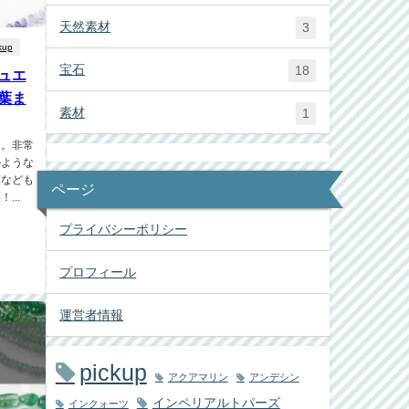
天然素材
3
kup
宝石
18
ュエ
葉ま
素材
1
」。非常
のような
葉なども
ページ
..
プライバシーポリシー
プロフィール
運営者情報
pickup
アクアマリン
アンデシン
インペリアルトパーズ
インクォーツ