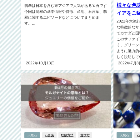
様々な色
翡翠は日本を含む東アジアで人気がある宝石です
今回は翡翠の基本情報や特徴、産地、石言葉、翡
イアをご
翠に関するエピソードなどについてまとめま
2022年大
す。...
な特徴的なサ
でカナダと国
このサファイ
く、グリーン
ように魅力的
しく説明してい
2022年10月13日
2022年7月8
天然石
石言葉
取扱方法
選び方
天然石