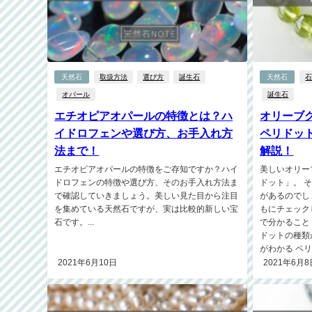
天然石
取扱方法
選び方
誕生石
天然石
オパール
誕生石
エチオピアオパールの特徴とは？ハ
オリーブ
イドロフェンや選び方、お手入れ方
ペリドッ
法まで！
解説！
エチオピアオパールの特徴をご存知ですか？ハイ
美しいオリー
ドロフェンの特徴や選び方、そのお手入れ方法ま
ドット」。 
で確認していきましょう。美しい見た目から注目
があるのでし
を集めている天然石ですが、実は比較的新しい宝
もにチェック
石です。...
で分かること
ドットの種類
がわかる ペリ
2021年6月10日
2021年6月8