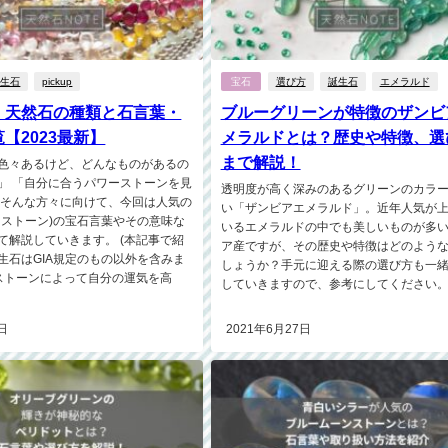
誕生石
pickup
宝石
選び方
誕生石
エメラルド
】天然石の種類と石言葉・
ブルーグリーンが特徴のザンビ
【2023最新】
メラルドとは？歴史や特徴、選
まで解説！
色々あるけど、どんなものがあるの
」 「自分に合うパワーストーンを見
透明度が高く深みのあるグリーンのカラ
 そんな方々に向けて、今回は人気の
い「ザンビアエメラルド」。近年人気が
ーストーン)の宝石言葉やその意味な
いるエメラルドの中でも美しいものが多
て解説していきます。 (本記事で紹
ア産ですが、その歴史や特徴はどのよう
生石はGIA規定のもの以外を含みま
しょうか？手元に迎える際の選び方も一
ーストーンによって自分の運気を高
していきますので、参考にしてください。..
日
2021年6月27日