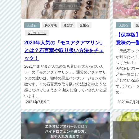
天然石
取扱方法
選び方
誕生石
天然石
レアストーン
【保存版
2023年人気の「モスアクアマリン」
意味の一覧
とは？石言葉や取り扱い方法をチェ
「天然石って
か知りたい！
ック！
つけたい！」
2021年まだまだ人気の落ち着いた大人っぽいカ
天然石(パワ
ラーの「モスアクアマリン」。通常のアクアマリ
どを一覧にし
ンとの違いは、独特の黒点インクルージョンが特
介している誕
徴です。その石言葉や取り扱い方法はどのような
す。) パワ
感じなのでしょうか？ 魅力に迫っていきたいと思
め...
います。...
2021年7月9日
2021年7月2