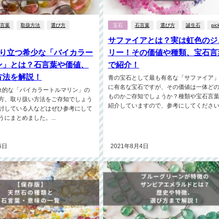
石言葉
取扱方法
選び方
宝石
石言葉
選び方
誕生石
pic
サファイアとは？実は虹色のジ
成り立つ希少な「バイカラー
リー！その価値や種類、宝石言
ン」とは？石言葉や価値、
で紹介！
方法を解説！
青の宝石として最も有名な「サファイア
に有名な宝石ですが、その価値は一体ど
象的な「バイカラートルマリン」の
ものかご存知でしょうか？種類や宝石言
方、取り扱い方法をご存知でしょう
紹介していますので、参考にしてください！.
討している人などはぜひ参考にして
にまとめました。...
6日
2021年8月4日