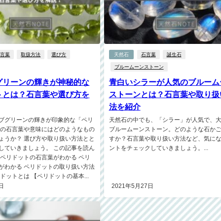
石言葉
取扱方法
選び方
天然石
石言葉
誕生石
ブルームーンストーン
グリーンの輝きが神秘的な
青白いシラーが人気のブルーム
トとは？石言葉や選び方を
ストーンとは？石言葉や取り扱
法を紹介
ブグリーンの輝きが印象的な「ペリ
天然石の中でも、「シラー」が人気で、
その石言葉や意味にはどのようなもの
ブルームーンストーン。どのような石か
ょうか？ 選び方や取り扱い方法とと
すか？石言葉や取り扱い方法など、気に
していきましょう。 この記事を読ん
ントをチェックしていきましょう。...
 ペリドットの石言葉がわかる ペリ
がわかる ペリドットの取り扱い方法
ドットとは 【ペリドットの基本...
日
2021年5月27日