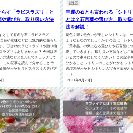
誕生石
たらす「ラピスラズリ」と
幸運の石とも言われる「シトリ
葉や選び方、取り扱い方法
とは？石言葉や選び方、取り扱
法を解説！
すとして有名な石「ラピスラズ
黄色く輝く色合いが美しいシトリンは、
石言葉や意味などには魅力的な面もた
ような石なのでしょうか？ 今回は「シト
す。 頂き物のラピスラズリや贈り物
「黄水晶」の気になる選び方や石言葉に
スラズリはありませんか？ 今回は選
説していきます。 取り扱い方法などもご
い方法などと合わせてチェックして
いるので参考にしてください！ この記事
。 この記事を読んで分かること ラ
分かること シトリンのことがわかる シト
価値がわかる ラピスラズリの選び方
選び方がわかる シトリンの宝石言葉がわか
トリ...
5日
2021年9月28日