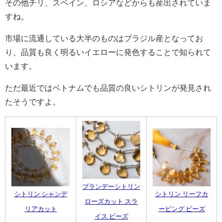
その他チリ、スペイン、ロシアなどからも産出されていま
すね。
市場に流通している大半のものはブラジル産となってお
り、品質も良く明るいイエローに発色することで知られて
います。
ただ最近ではベトナムでも品質の良いシトリンが発見され
たそうですよ。
ブランデーシトリン
シトリン シャンデ
シトリン リーフカ
ローズカット スラ
リアカット
ービング ビーズ
イス ビーズ