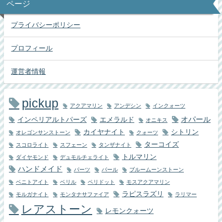
ページ
プライバシーポリシー
プロフィール
運営者情報
pickup
アクアマリン
アンデシン
インクォーツ
オパール
インペリアルトパーズ
エメラルド
オニキス
カイヤナイト
シトリン
オレゴンサンストーン
クォーツ
ターコイズ
スコロライト
スフェーン
タンザナイト
トルマリン
ダイヤモンド
デュモルチェライト
ハンドメイド
パーツ
パール
ブルームーンストーン
ベニトアイト
ベリル
ペリドット
モスアクアマリン
ラピスラズリ
モルガナイト
モンタナサファイア
ラリマー
レアストーン
レモンクォーツ