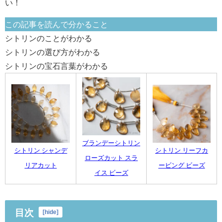
い！
この記事を読んで分かること
シトリンのことがわかる
シトリンの選び方がわかる
シトリンの宝石言葉がわかる
ブランデーシトリン
シトリン シャンデ
シトリン リーフカ
ローズカット スラ
リアカット
ービング ビーズ
イス ビーズ
目次
[
hide
]