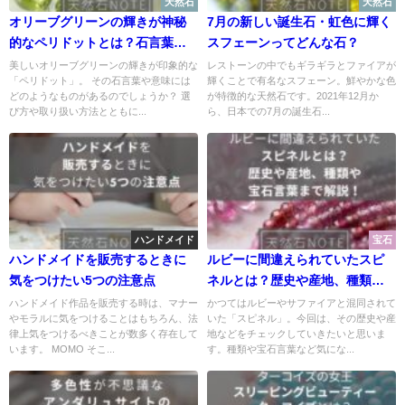
天然石
天然石
オリーブグリーンの輝きが神秘
7月の新しい誕生石・虹色に輝く
的なペリドットとは？石言葉や
スフェーンってどんな石？
選び方を解説！
美しいオリーブグリーンの輝きが印象的な
レストーンの中でもギラギラとファイアが
「ペリドット」。 その石言葉や意味には
輝くことで有名なスフェーン。鮮やかな色
どのようなものがあるのでしょうか？ 選
が特徴的な天然石です。2021年12月か
び方や取り扱い方法とともに...
ら、日本での7月の誕生石...
ハンドメイド
宝石
ハンドメイドを販売するときに
ルビーに間違えられていたスピ
気をつけたい5つの注意点
ネルとは？歴史や産地、種類や
宝石言葉まで解説！
ハンドメイド作品を販売する時は、マナー
かつてはルビーやサファイアと混同されて
やモラルに気をつけることはもちろん、法
いた「スピネル」。今回は、その歴史や産
律上気をつけるべきことが数多く存在して
地などをチェックしていきたいと思いま
います。 MOMO そこ...
す。種類や宝石言葉など気にな...