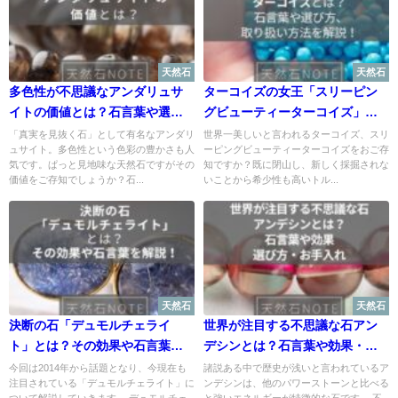
天然石
天然石
多色性が不思議なアンダリュサ
ターコイズの女王「スリーピン
イトの価値とは？石言葉や選び
グビューティーターコイズ」と
方、取り扱い方法まで解説！
は？ 石言葉や選び方、取り扱い
「真実を見抜く石」として有名なアンダリ
世界一美しいと言われるターコイズ、スリ
ュサイト。多色性という色彩の豊かさも人
ーピングビューティーターコイズをおご存
方法を解説！
気です。ぱっと見地味な天然石ですがその
知ですか？既に閉山し、新しく採掘されな
価値をご存知でしょうか？石...
いことから希少性も高いトル...
天然石
天然石
決断の石「デュモルチェライ
世界が注目する不思議な石アン
ト」とは？その効果や石言葉を
デシンとは？石言葉や効果・選
解説！
び方・お手入れ
今回は2014年から話題となり、今現在も
諸説ある中で歴史が浅いと言われているア
注目されている「デュモルチェライト」に
ンデシンは、他のパワーストーンと比べる
ついて解説していきます。 デュモルチェ
と強いエネルギーが特徴的な石です。 不