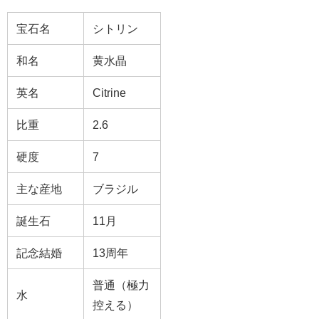
宝石名
シトリン
和名
黄水晶
英名
Citrine
比重
2.6
硬度
7
主な産地
ブラジル
誕生石
11月
記念結婚
13周年
普通（極力
水
控える）