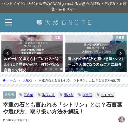
ハンドメイド用天然石販売のANAM gemsよる天然石の情報・選び方・石言
葉・紹介サイト
宝石
天然石
ルビーに間違えられていたスピネ
青い石の天然石が持つ意味やパワ
ルとは？歴史や産地、種類や宝石
ーは？人気の5つの石ごとに紹介
言葉まで解説！
2022年1月27日
2021年7月26日
ホーム
天然石
幸運の石とも言われる「シトリン」とは？石言葉や選び方、
取り扱い方法を解説！
天然石
石言葉
取扱方法
選び方
誕生石
シトリン
幸運の石とも言われる「シトリン」とは？石言葉
や選び方、取り扱い方法を解説！
2022年12月21日