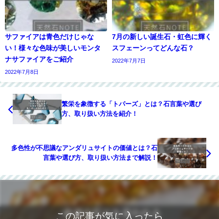
サファイアは青色だけじゃな
7月の新しい誕生石・虹色に輝く
い！様々な色味が美しいモンタ
スフェーンってどんな石？
ナサファイアをご紹介
2022年7月7日
2022年7月8日
繁栄を象徴する「トパーズ」とは？石言葉や選び
方、取り扱い方法を紹介！
多色性が不思議なアンダリュサイトの価値とは？石
言葉や選び方、取り扱い方法まで解説！
この記事が気に入ったら