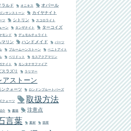
オパール
メラルド
オニキス
カイヤナイト
ゴンサンストーン
シトリン
ーツ
スコロライト
ターコイズ
ェーン
タンザナイト
ヤモンド
デュモルチェライト
ハンドメイド
ルマリン
パーツ
ル
ブルームーンストーン
ベニトアイト
ル
ペリドット
モスアクアマリン
ガナイト
モンタナサファイア
ピスラズリ
ラリマー
レアストーン
モンクォーツ
ロンドンブルートパーズ
取扱方法
ズクォーツ
注意点
紹介
書籍
石言葉
素材
翡翠