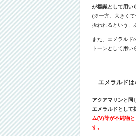
が標識として用い
(※一方、大きく
扱われるという、
また、エメラルド
トーンとして用い
エメラルドは
アクアマリンと同
エメラルドとして
ム(V)等が不純物
す。