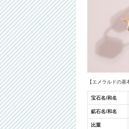
【エメラルドの基
宝石名/和名
鉱石名/和名
比重