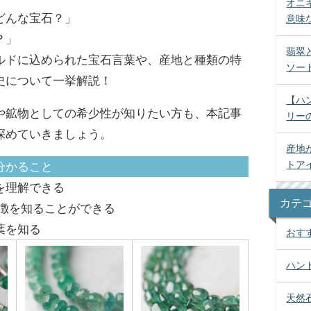
オニ
どんな宝石？」
意味
？」
翡翠
ルドに込められた宝石言葉や、産地と種類の特
ソー
史について一挙解説！
【ハ
や鉱物としての希少性が知りたい方も、本記事
リー
深めていきましょう。
産地
トア
分かること
を理解できる
カテ
特徴を知ることができる
葉を知る
おす
ハン
天然