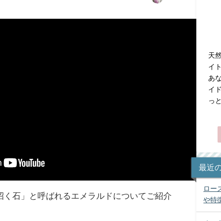
天
イト
あ
イ
っ
最近
ロー
招く石」と呼ばれるエメラルドについてご紹介
や特