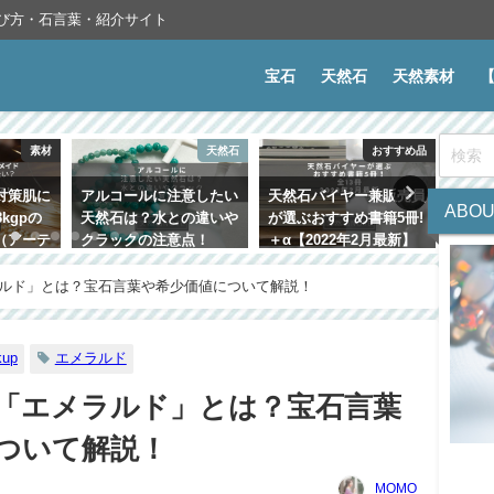
選び方・石言葉・紹介サイト
宝石
天然石
天然素材
天然石
おすすめ品
ハンドメイド
意したい
天然石バイヤー兼販売員
ハンドメイドを販売する
【保
ABOU
の違いや
が選ぶおすすめ書籍5冊!
ときに気をつけたい5つ
と石
点！
＋α【2022年2月最新】
の注意点
【20
2021年10月24日
2022年2月5日
2021
ルド」とは？宝石言葉や希少価値について解説！
kup
エメラルド
「エメラルド」とは？宝石言葉
ついて解説！
MOMO