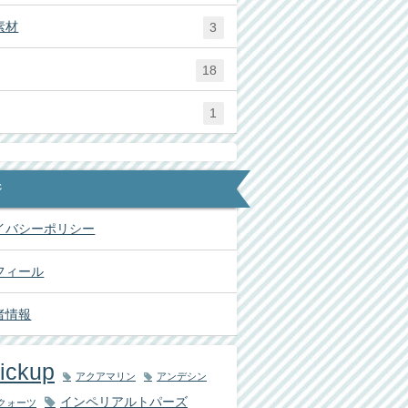
素材
3
18
1
ジ
イバシーポリシー
フィール
者情報
ickup
アクアマリン
アンデシン
インペリアルトパーズ
クォーツ