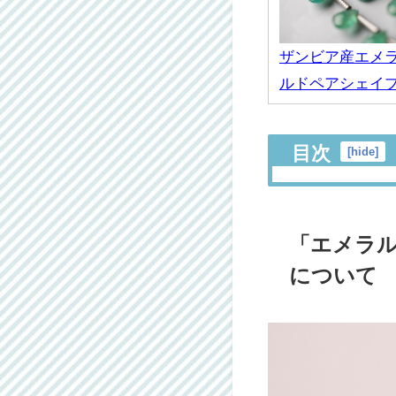
ザンビア産エメ
ルドペアシェイ
目次
[
hide
]
「エメラ
について