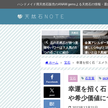
ハンドメイド用天然石販売のANAM gemsよる天然石の情報・
天然石
素材
青い石の天然石が持つ意
金属アレルギー対策肌に
アルコールに注
味やパワーは？人気の5
優しい14kgfと18kgpの
天然石は？水と
つの石ごとに紹介
違いとは？真鍮（アーテ
クラックの注意
ィスティックワイヤー）
2022年1月27日
2021年6月4日
についても解説！
ホーム
宝石
幸運を招く石「エメラ
2021年12月25日
宝石
石言葉
pic
Facebook
幸運を招く石
post
や希少価値に
2022年12月21日