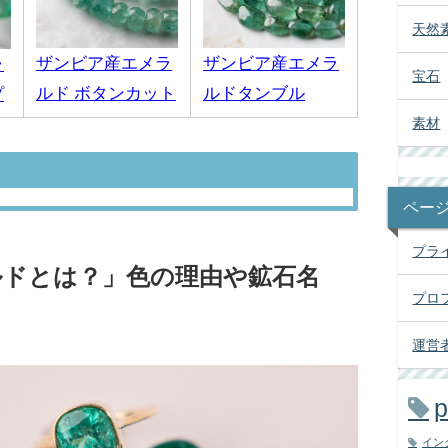
天然
ザンビア産エメラ
ザンビア産エメラ
ラ
宝石
ルド ボタンカット
ルドタンブル
プ
素材
ペー
プラ
ルドとは？」色の理由や鉱石名
プロ
運営
p
イン