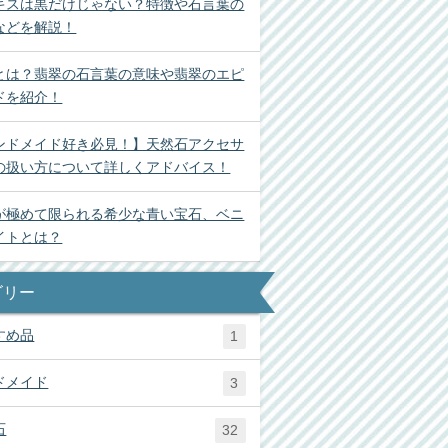
キスは黒だけじゃない？特徴や石言葉の
などを解説！
とは？翡翠の石言葉の意味や翡翠のエピ
ドを紹介！
ンドメイド好き必見！】天然石アクセサ
の扱い方について詳しくアドバイス！
が極めて限られる希少な青い宝石、ベニ
イトとは？
ゴリー
すめ品
1
ドメイド
3
石
32