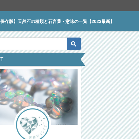
【保存版】天然石の種類と石言葉・意味の一覧【2023最新】
天然石
天然石
宝
存版】天然石の種類
世界が注目する不思議な
サファイアとは？実は虹
T
言葉・意味の一覧
石アンデシンとは？石言
色のジュエリー！その価
23最新】
葉や効果・選び方・お手
値や種類、宝石言葉まで
入れ
紹介！
年7月2日
2021年4月12日
2021年8月4日