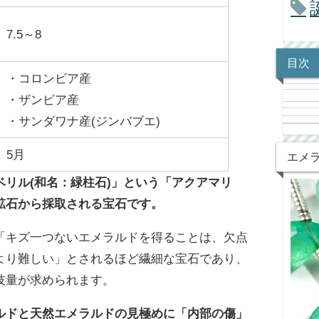
7.5～8
目次
・コロンビア産
・ザンビア産
・サンダワナ産(ジンバブエ)
5月
エメ
ベリル(和名：緑柱石)」という「アクアマリ
鉱石から採取される宝石です。
「キズ一つないエメラルドを得ることは、欠点
より難しい」とされるほど繊細な宝石であり、
技量が求められます。
ルドと天然エメラルドの見極めに「内部の傷」