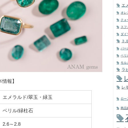
エ
オレ
クォ
スフ
ダイ
ト
パー
ベリ
モル
ラ
本情報】
レ
エメラルド/翠玉・緑玉
ロー
商品
ベリル/緑柱石
2.6～2.8