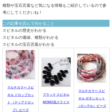
種類や宝石言葉など気になる情報もご紹介しているので参
考にしてくださいね！
この記事を読んで分かること
スピネルの歴史がわかる
スピネルの価値、種類がわかる
スピネルの宝石言葉がわかる
マルチカラー スピ
マルチカラー スピ
ブラック スピネル
ネル ドロップカッ
ネル ボタンカット
MOMO花スライス
ト （ティアドロッ
（ロンデル）ビーズ
プ）ビーズ