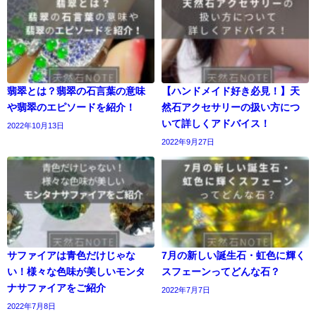
翡翠とは？翡翠の石言葉の意味
【ハンドメイド好き必見！】天
や翡翠のエピソードを紹介！
然石アクセサリーの扱い方につ
いて詳しくアドバイス！
2022年10月13日
2022年9月27日
サファイアは青色だけじゃな
7月の新しい誕生石・虹色に輝く
い！様々な色味が美しいモンタ
スフェーンってどんな石？
ナサファイアをご紹介
2022年7月7日
2022年7月8日