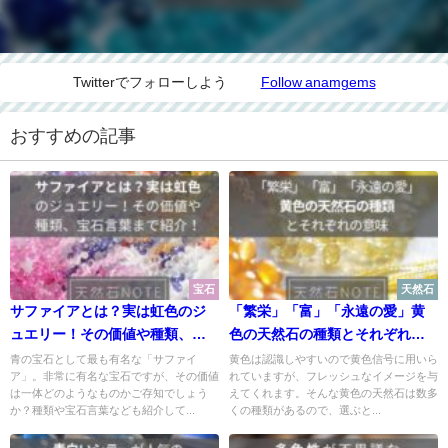
Twitterでフォローしよう
Follow anamgems
おすすめの記事
宝石
天然石
サファイアとは？実は虹色のジ
「繁栄」「富」「永遠の愛」黄
ュエリー！その価値や種類、宝
色の天然石の種類とそれぞれの
石言葉まで紹介！
意味
青の宝石として最も有名な「サファイ
黄色は認識しやすいので黄色信号に用いら
ア」。非常に有名な宝石ですが、その価値
れていますが、フレッシュなイメージを与
は一体どのようなものかご存知でしょう
えてくれます。そんな黄色の天然石は数多
か？種類や宝石言葉なども紹介して...
くの種類があるので、選ぶと...