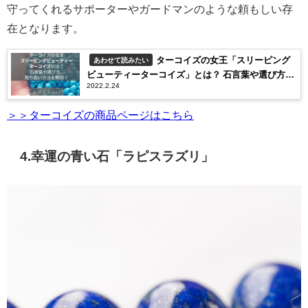
守ってくれるサポーターやガードマンのような頼もしい存
在となります。
ターコイズの女王「スリーピング
あわせて読みたい
ビューティーターコイズ」とは？ 石言葉や選び方、
2022.2.24
取り扱い方法を解説！
＞＞ターコイズの商品ページはこちら
4.幸運の青い石「ラピスラズリ」