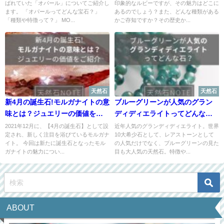
ばれていた「オパール」についてご紹介し
印象的なルビーですが、その魅力はどこに
ます。 「オパールってどんな宝石？」
あるのでしょう？また、どんな種類がある
「種類や特徴って？」 MO...
かご存知ですか？その歴史か...
天然石
天然石
新4月の誕生石!モルガナイトの意
ブルーグリーンが人気のグラン
味とは？ジュエリーの価値をご
ディディエライトってどんな
紹介
石？【世界10大希少石】
2021年12月に、【4月の誕生石】として設
近年人気のグランディディエライト。世界
定され、新しく注目を浴びているモルガナ
10大希少石として、レアストーンとして
イト。 今回は新たに誕生石となったモル
の人気だけでなく、ブルーグリーンの見た
ガナイトの魅力につい...
目も大人気の天然石。特徴や...
ABOUT