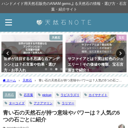
ハンドメイド用天然石販売のANAM gemsよる天然石の情報・選び方・石言
葉・紹介サイト
天然石
宝石
世界が注目する不思議な石アンデ
サファイアとは？実は虹色のジュ
シンとは？石言葉や効果・選び
エリー！その価値や種類、宝石言
方・お手入れ
葉まで紹介！
2021年4月12日
2021年8月4日
ホーム
天然石
青い石の天然石が持つ意味やパワーは？人気の5つの石ごと
に紹介
天然石
石言葉
pickup
ラピスラズリ
カイヤナイト
ターコイズ
アクアマリン
ラリマー
青い石の天然石が持つ意味やパワーは？人気の5
つの石ごとに紹介