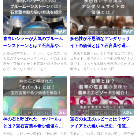
天然石
天然石
青白いシラーが人気のブルーム
多色性が不思議なアンダリュサ
ーンストーンとは？石言葉や取
イトの価値とは？石言葉や選び
り扱い方法を紹介
方、取り扱い方法まで解説！
天然石の中でも、「シラー」が人気で、大
「真実を見抜く石」として有名なアンダリ
人気のブルームーンストーン。どのような
ュサイト。多色性という色彩の豊かさも人
石かご存知ですか？石言葉や取り扱い方法
気です。ぱっと見地味な天然石ですがその
など、気になるポイントをチ...
価値をご存知でしょうか？石...
宝石
天然石
神の石と呼ばれた「オパール」
宝石の女王のルビーとは？サフ
とは？宝石言葉や希少価値を解
ァイアとの違いや歴史、価値や
説！
石言葉まで解説！
今回は、古代ローマ時代に「神の石」と呼
宝石として非常に有名でその美しい赤色が