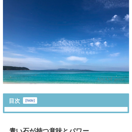
目次
[
hide
]
青い石が持つ意味とパワー