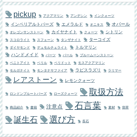
pickup
アクアマリン
アンデシン
インクォーツ
オパール
インペリアルトパーズ
エメラルド
オニキス
カイヤナイト
シトリン
オレゴンサンストーン
クォーツ
ターコイズ
スコロライト
スフェーン
タンザナイト
トルマリン
ダイヤモンド
デュモルチェライト
ハンドメイド
パーツ
パール
ブルームーンストーン
ベニトアイト
ベリル
ペリドット
モスアクアマリン
ラピスラズリ
モルガナイト
モンタナサファイア
ラリマー
レアストーン
レモンクォーツ
取扱方法
ロンドンブルートパーズ
ローズクォーツ
石言葉
注意点
商品紹介
書籍
素材
翡翠
選び方
誕生石
長石